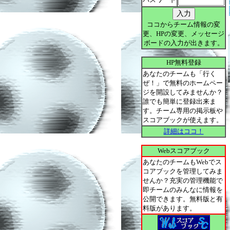
ココからチーム情報の変
更、HPの変更、メッセージ
ボードの入力が出きます。
HP無料登録
あなたのチームも「行く
ぜ！」で無料のホームペー
ジを開設してみませんか？
誰でも簡単に登録出来ま
す。チーム専用の掲示板や
スコアブックが使えます。
詳細はココ！
Webスコアブック
あなたのチームもWebでス
コアブックを管理してみま
せんか？充実の管理機能で
即チームのみんなに情報を
公開できます。無料版と有
料版があります。