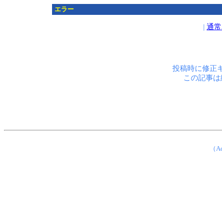
エラー
|
通常
投稿時に修正
この記事は
（Ad