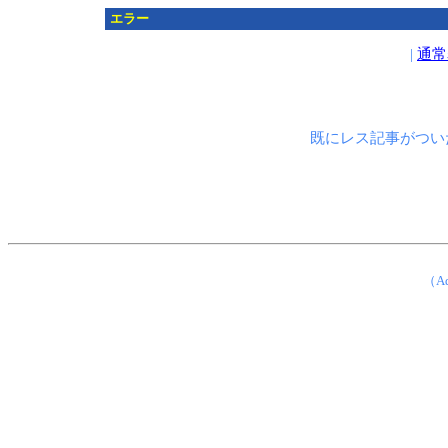
エラー
|
通常
既にレス記事がつい
（Ad