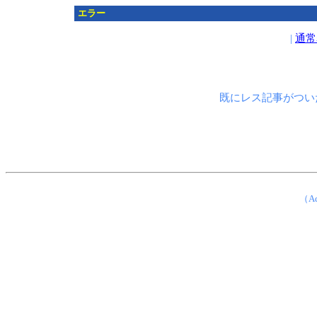
エラー
|
通常
既にレス記事がつい
（Ad