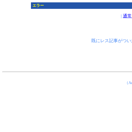
エラー
|
通常
既にレス記事がつい
（Ad