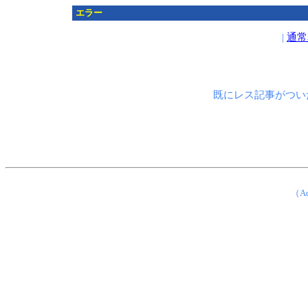
エラー
|
通常
既にレス記事がつい
（Ad