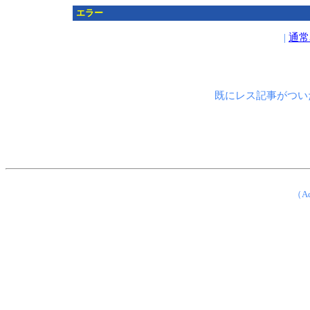
エラー
|
通常
既にレス記事がつい
（Ad