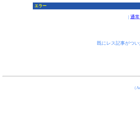
エラー
|
通常
既にレス記事がつい
（Ad