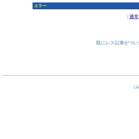
エラー
|
通常
既にレス記事がつい
（Ad