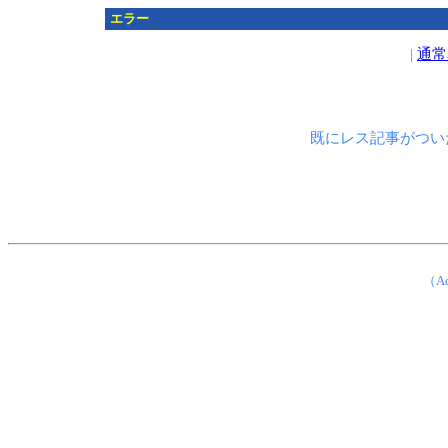
エラー
|
通常
既にレス記事がつい
（Ad