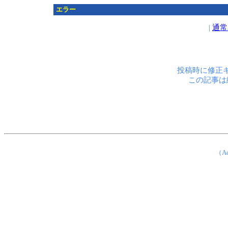
エラー
|
通常
投稿時に修正
この記事は
（Ad