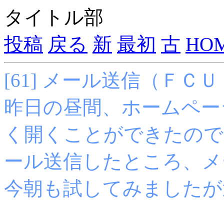
タイトル部
投稿
戻る
新
最初
古
HO
[61] メール送信（ＦＣＵＪ 1
昨日の昼間、ホームペー
く開くことができたので
ール送信したところ、メ
今朝も試してみましたが