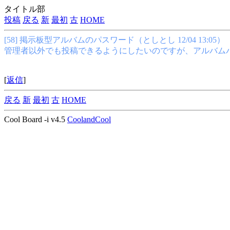
タイトル部
投稿
戻る
新
最初
古
HOME
[58] 掲示板型アルバムのパスワード（としとし 12/04 13:05
）
管理者以外でも投稿できるようにしたいのですが、アルバム
[
返信
]
戻る
新
最初
古
HOME
Cool Board -i v4.5
CoolandCool