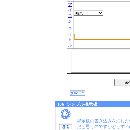
ア
イ
コ
ン
タ
イ
ト
ル
[36] シンプル掲示板
掲示板の書き込みを消した
だと思うのですがどうすれ