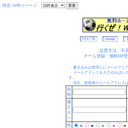
現在 10件/1ページ
設置方法、不
チーム登録・無料HP
・ 書き込みは管理人にメールでリ
・ メールアドレスを入力すればレ
す。
・ 現在、投稿者のメールアドレス
名
前
修
正
キ
ー
色
■
■
■
■
■