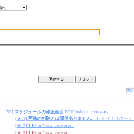
[56]
スケジュールの修正画面
FCVilledeau
（03/18 14:45
）
[56-1]
画像の削除とは関係ありません。
行くぜ！サポート
[56-2]
1
KfnqDuxw
（06/21 01:04
）
[56-3]
1
KfnqDuxw
（06/21 01:10
）