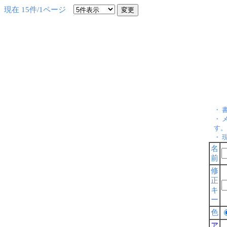
現在 15件/1ページ
・ 
・ 
す。
・ 
名
前
修
正
キ
ー
色
ア