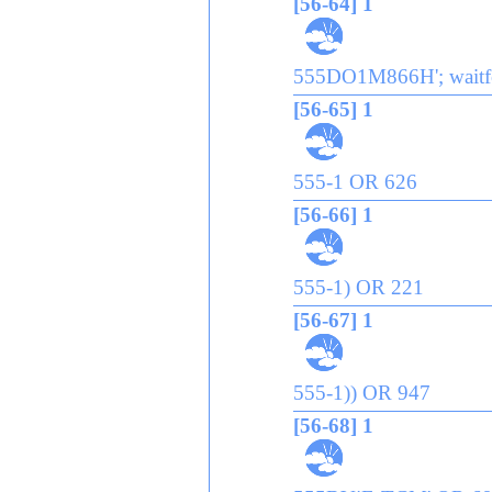
[56-64] 1
555DO1M866H'; waitfor 
[56-65] 1
555-1 OR 626
[56-66] 1
555-1) OR 221
[56-67] 1
555-1)) OR 947
[56-68] 1