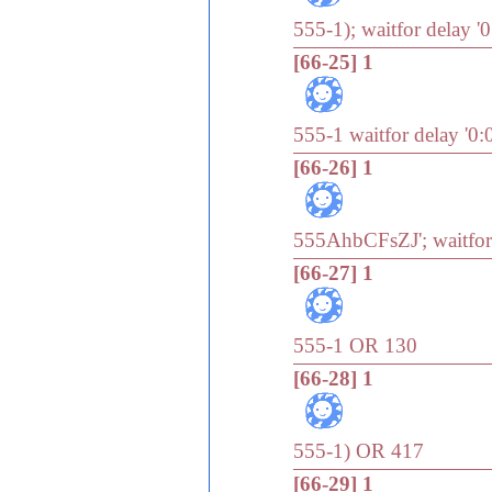
555-1); waitfor delay '0
[66-25] 1
555-1 waitfor delay '0:0
[66-26] 1
555AhbCFsZJ'; waitfor d
[66-27] 1
555-1 OR 130
[66-28] 1
555-1) OR 417
[66-29] 1