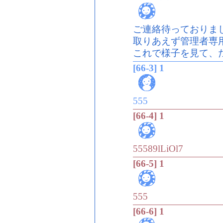
ご連絡待っておりま
取りあえず管理者専
これで様子を見て、
[66-3] 1
555
[66-4] 1
55589lLiOl7
[66-5] 1
555
[66-6] 1