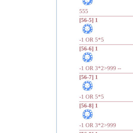
555
[56-5] 1
-1 OR 5*5
[56-6] 1
-1 OR 3*2>999 --
[56-7] 1
-1 OR 5*5
[56-8] 1
-1 OR 3*2>999