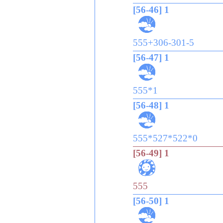
[56-46] 1
555+306-301-5
[56-47] 1
555*1
[56-48] 1
555*527*522*0
[56-49] 1
555
[56-50] 1