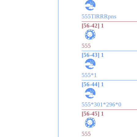
555TlRRRpns
[56-42] 1
555
[56-43] 1
555*1
[56-44] 1
555*301*296*0
[56-45] 1
555