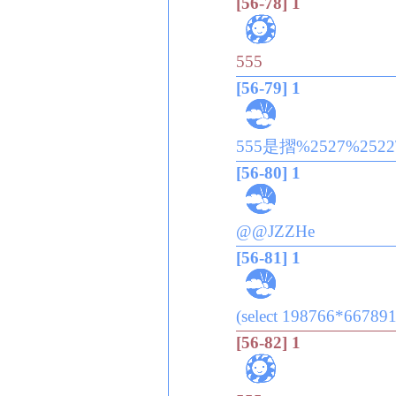
[56-78] 1
555
[56-79] 1
555是摺%2527%2522\'
[56-80] 1
@@JZZHe
[56-81] 1
(select 198766*667891
[56-82] 1