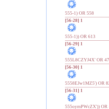
555-1) OR 558
[56-28] 1
555-1)) OR 613
[56-29] 1
555L8CZYJ4X' OR 4
[56-30] 1
5558EJw1MZ5') OR 8
[56-31] 1
555oymPWcZX')) OR 