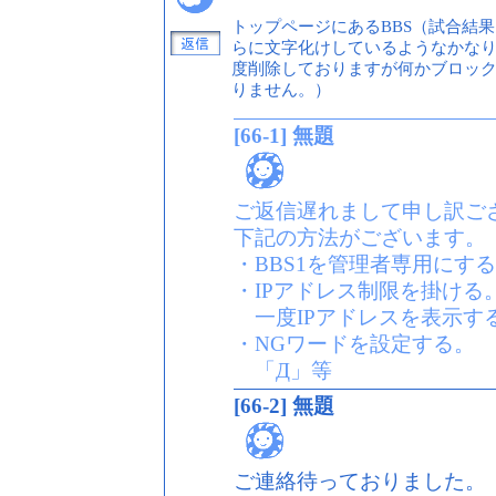
トップページにあるBBS（試合結
らに文字化けしているようなかな
度削除しておりますが何かブロッ
りません。）
[66-1] 無題
ご返信遅れまして申し訳ご
下記の方法がございます。
・BBS1を管理者専用にす
・IPアドレス制限を掛ける
一度IPアドレスを表示す
・NGワードを設定する。
「Д」等
[66-2] 無題
ご連絡待っておりました。