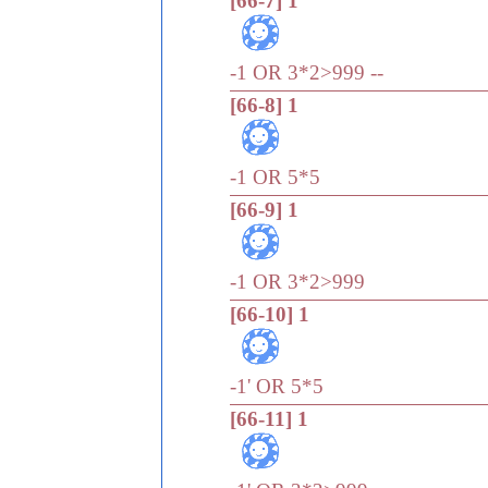
[66-7] 1
-1 OR 3*2>999 --
[66-8] 1
-1 OR 5*5
[66-9] 1
-1 OR 3*2>999
[66-10] 1
-1' OR 5*5
[66-11] 1