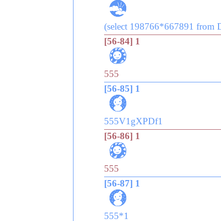
(select 198766*667891 from
[56-84] 1
555
[56-85] 1
555V1gXPDf1
[56-86] 1
555
[56-87] 1
555*1