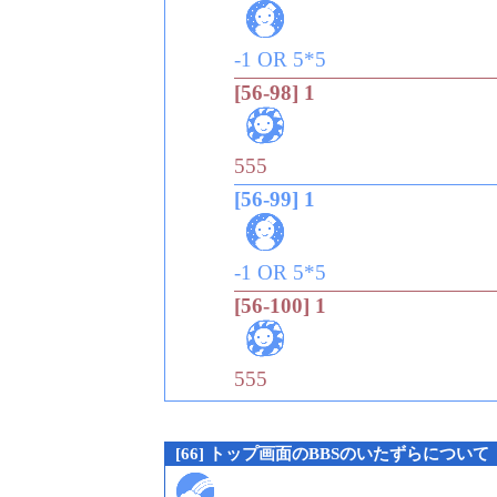
-1 OR 5*5
[56-98] 1
555
[56-99] 1
-1 OR 5*5
[56-100] 1
555
[66] トップ画面のBBSのいたずらについて