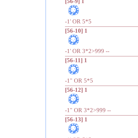
[56-9] 1
-1' OR 5*5
[56-10] 1
-1' OR 3*2>999 --
[56-11] 1
-1" OR 5*5
[56-12] 1
-1" OR 3*2>999 --
[56-13] 1