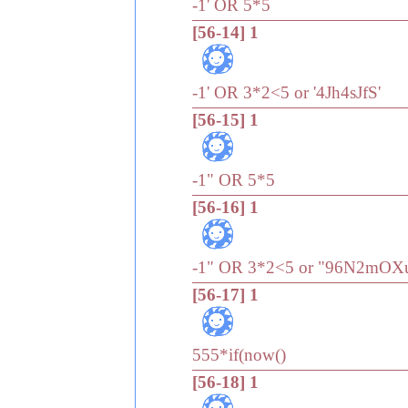
-1' OR 5*5
[56-14] 1
-1' OR 3*2<5 or '4Jh4sJfS'
[56-15] 1
-1" OR 5*5
[56-16] 1
-1" OR 3*2<5 or "96N2mOX
[56-17] 1
555*if(now()
[56-18] 1