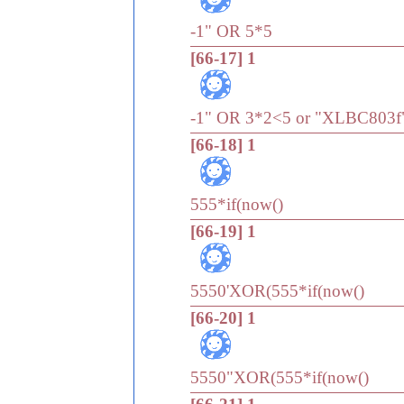
-1" OR 5*5
[66-17] 1
-1" OR 3*2<5 or "XLBC803f
[66-18] 1
555*if(now()
[66-19] 1
5550'XOR(555*if(now()
[66-20] 1
5550"XOR(555*if(now()