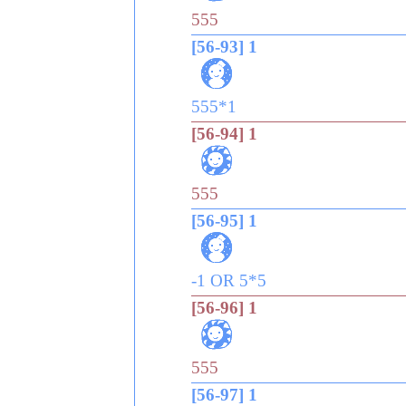
555
[56-93] 1
555*1
[56-94] 1
555
[56-95] 1
-1 OR 5*5
[56-96] 1
555
[56-97] 1