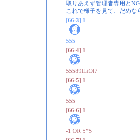
取りあえず管理者専用とN
これで様子を見て、だめなら
[66-3] 1
555
[66-4] 1
55589lLiOl7
[66-5] 1
555
[66-6] 1
-1 OR 5*5