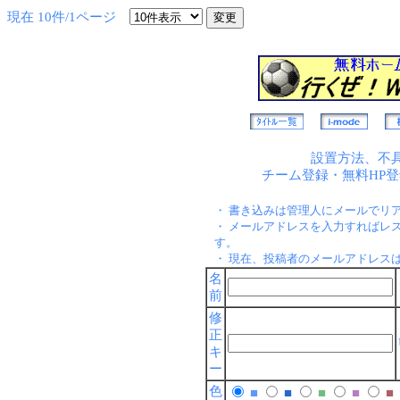
現在 10件/1ページ
設置方法、不
チーム登録・無料HP
・ 書き込みは管理人にメールでリ
・ メールアドレスを入力すればレ
す。
・ 現在、投稿者のメールアドレス
名
前
修
正
キ
ー
色
■
■
■
■
■